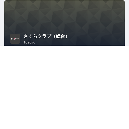
さくらクラブ（総合）
1626人
ITインフラ
スタートアップ
クラウド
地域経済と地域社会
OSS Gate
1486人
東京
オープンソース